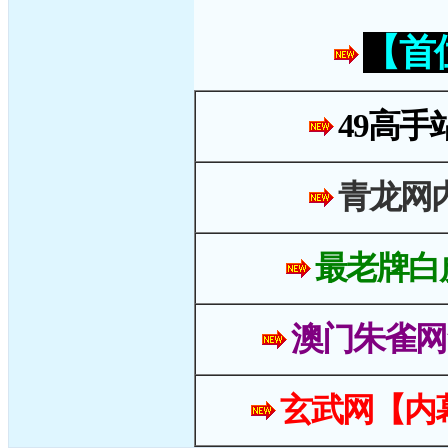
【首
49高
青龙网
最老牌白
澳门朱雀网
玄武网【内