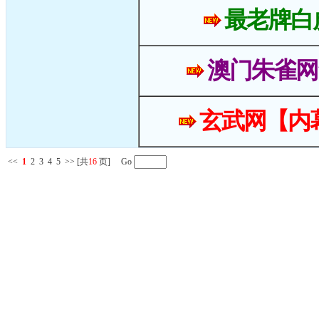
最老牌白
澳门朱雀网
玄武网【内
<<
1
2
3
4
5
>>
[共
16
页] Go