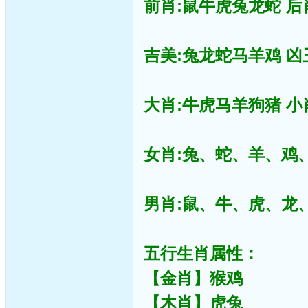
前肖:鼠牛虎兔龙蛇 后
吉美:兔龙蛇马羊鸡 凶
大肖:牛虎马羊狗猪 小
女肖:兔、蛇、羊、鸡
男肖:鼠、牛、虎、龙
五行生肖属性：
【金肖】猴鸡
【木肖】虎兔