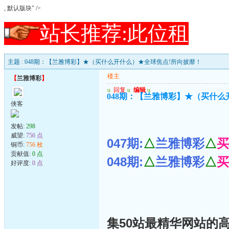
, 默认版块" />
站长推荐:此位租
主题 : 048期：【兰雅博彩】★（买什么开什么）★全球焦点!所向披靡！
楼主
【
兰雅博彩
】
u
回复
u
编辑
u
048期：【兰雅博彩】★（买什么
侠客
发帖:
298
威望:
756 点
047期:
△
兰雅博彩
△
买
铜币:
756 枚
贡献值:
0 点
048期:
△
兰雅博彩
△
买
好评度:
0 点
集50站最精华网站的高