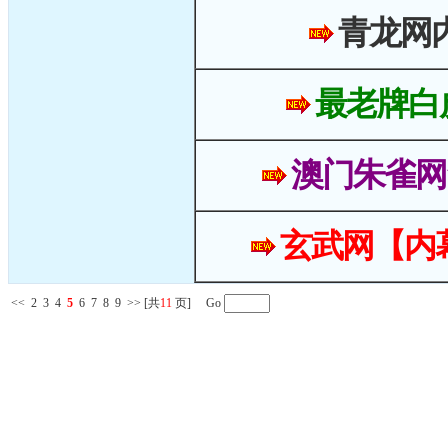
青龙网
最老牌白
澳门朱雀网
玄武网【内
<<
2
3
4
5
6
7
8
9
>>
[共
11
页] Go