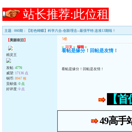
站长推荐:此位租
主题 : 060期：【彩色蝴蝶】科学六合-创新理念--最强平特.连准13期啦！
5楼
【
美丽依旧
】
u
回复
u
编辑
u
看帖是缘分！回帖是友情！
精灵王
发帖:
4776
看帖是缘分！回帖是友情！
威望:
17136 点
铜币:
8947 枚
贡献值:
0 点
好评度:
0 点
【首
49高