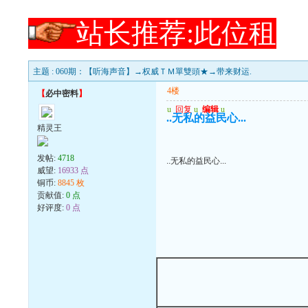
站长推荐:此位租
主题 : 060期：【听海声音】→权威ＴＭ單雙頭★→带来财运.
4楼
【
必中密料
】
u
回复
u
编辑
u
..无私的益民心...
精灵王
发帖:
4718
..无私的益民心...
威望:
16933 点
铜币:
8845 枚
贡献值:
0 点
好评度:
0 点