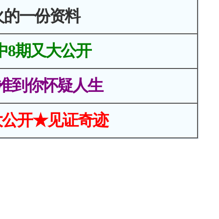
火的一份资料
中8期又大公开
准到你怀疑人生
大公开★见证奇迹