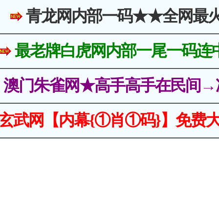
青龙网内部一码★★全网最
最老牌白虎网内部一尾一码连
澳门朱雀网★高手高手在民间→
玄武网【内幕{①肖①码}】免费