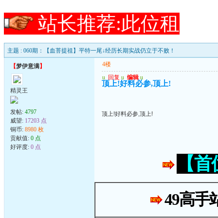
站长推荐:此位租
主题 : 060期：【血菩提祖】平特一尾↓经历长期实战仍立于不败！
4楼
【
梦伊意满
】
u
回复
u
编辑
u
顶上!好料必参,顶上!
精灵王
发帖:
4797
顶上!好料必参,顶上!
威望:
17203 点
铜币:
8980 枚
贡献值:
0 点
好评度:
0 点
【首
49高