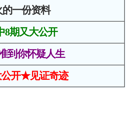
火的一份资料
中8期又大公开
准到你怀疑人生
大公开★见证奇迹