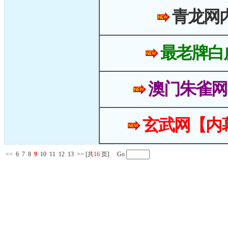
青龙网
最老牌白
澳门朱雀网
玄武网【内
<<
6
7
8
9
10
11
12
13
>>
[共
16
页] Go