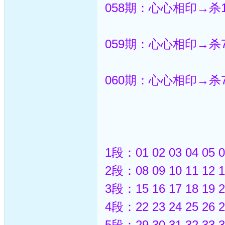
058期：心心相印→杀
059期：心心相印→杀
060期：心心相印→杀
1段：01 02 03 04 05 0
2段：08 09 10 11 12 1
3段：15 16 17 18 19 2
4段：22 23 24 25 26 2
5段：29 30 31 32 33 3