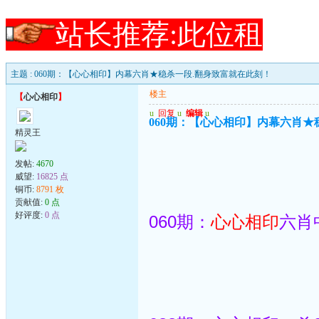
站长推荐:此位租
主题 : 060期：【心心相印】内幕六肖★稳杀一段.翻身致富就在此刻！
楼主
【
心心相印
】
u
回复
u
编辑
u
060期：【心心相印】内幕六肖★
精灵王
发帖:
4670
威望:
16825 点
铜币:
8791 枚
贡献值:
0 点
好评度:
0 点
060期：
心心相印
六肖