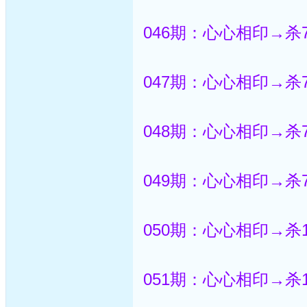
046期：心心相印→杀
047期：心心相印→杀
048期：心心相印→杀
049期：心心相印→杀
050期：心心相印→杀
051期：心心相印→杀