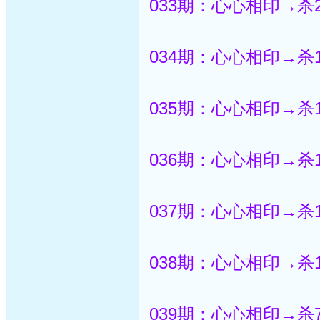
033期：心心相印→杀
034期：心心相印→杀
035期：心心相印→杀
036期：心心相印→杀
037期：心心相印→杀
038期：心心相印→杀
039期：心心相印→杀