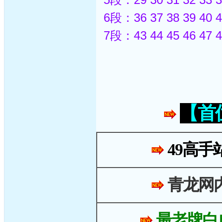
6段：36 37 38 39 40 4
7段：43 44 45 46 47 4
【首
49高
青龙网
最老牌白