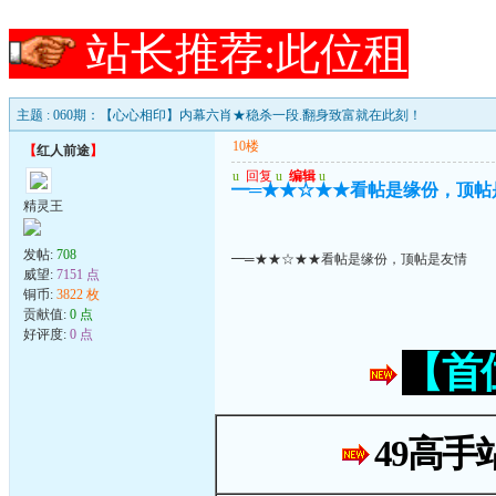
站长推荐:此位租
主题 : 060期：【心心相印】内幕六肖★稳杀一段.翻身致富就在此刻！
10楼
【
红人前途
】
u
回复
u
编辑
u
━═★★☆★★看帖是缘份，顶帖
精灵王
发帖:
708
━═★★☆★★看帖是缘份，顶帖是友情
威望:
7151 点
铜币:
3822 枚
贡献值:
0 点
好评度:
0 点
【首
49高