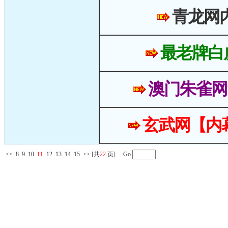
青龙网
最老牌白
澳门朱雀网
玄武网【内
<<
8
9
10
11
12
13
14
15
>>
[共
22
页] Go