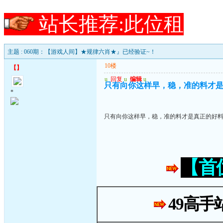
站长推荐:此位租
主题 : 060期：【游戏人间】★规律六肖★』已经验证~！
10楼
【
】
u
回复
u
编辑
u
只有向你这样早，稳，准的料才
*
只有向你这样早，稳，准的料才是真正的好
【首
49高