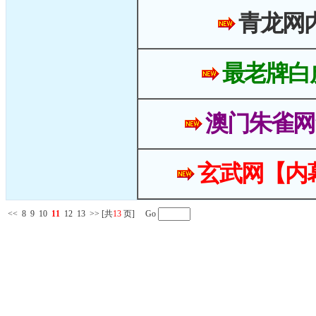
青龙网
最老牌白
澳门朱雀网
玄武网【内
<<
8
9
10
11
12
13
>>
[共
13
页] Go