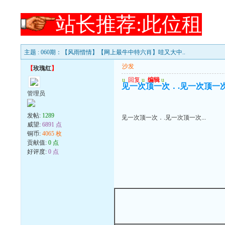
站长推荐:此位租
主题 : 060期：【风雨惜情】【网上最牛中特六肖】哇又大中..
沙发
【
玫瑰红
】
u
回复
u
编辑
u
见一次顶一次．.见一次顶一次.
管理员
发帖:
1289
见一次顶一次．.见一次顶一次...
威望:
6891 点
铜币:
4065 枚
贡献值:
0 点
好评度:
0 点