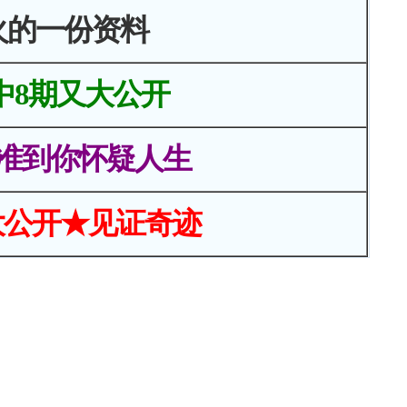
火的一份资料
中8期又大公开
准到你怀疑人生
大公开★见证奇迹