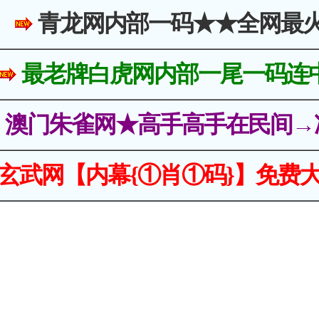
青龙网内部一码★★全网最
最老牌白虎网内部一尾一码连
澳门朱雀网★高手高手在民间→
玄武网【内幕{①肖①码}】免费