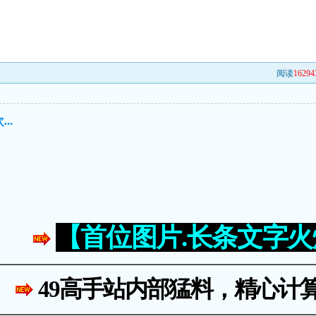
阅读
16294
..
【首位图片.长条文字
49高手站内部猛料，精心计