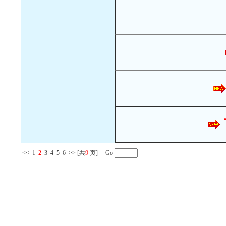
<<
1
2
3
4
5
6
>>
[共
9
页] Go