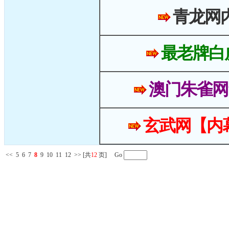
青龙网
最老牌白
澳门朱雀网
玄武网【内
<<
5
6
7
8
9
10
11
12
>>
[共
12
页] Go