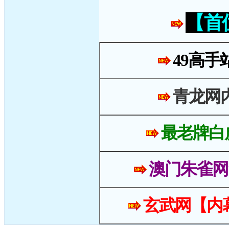
【首
49高
青龙网
最老牌白
澳门朱雀网
玄武网【内