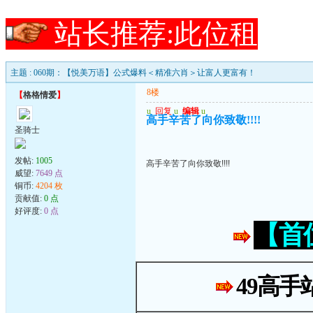
站长推荐:此位租
主题 : 060期：【悦美万语】公式爆料＜精准六肖＞让富人更富有！
8楼
【
格格情爱
】
u
回复
u
编辑
u
高手辛苦了向你致敬!!!!
圣骑士
发帖:
1005
高手辛苦了向你致敬!!!!
威望:
7649 点
铜币:
4204 枚
贡献值:
0 点
好评度:
0 点
【首
49高