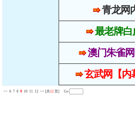
青龙网
最老牌白
澳门朱雀网
玄武网【内
<<
6
7
8
9
10
11
12
>>
[共
12
页] Go