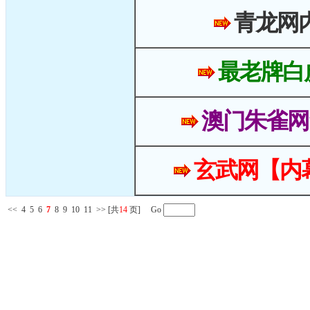
青龙网
最老牌白
澳门朱雀网
玄武网【内
<<
4
5
6
7
8
9
10
11
>>
[共
14
页] Go