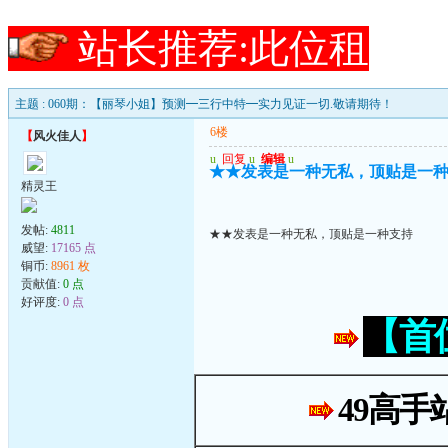
站长推荐:此位租
主题 : 060期：【丽琴小姐】预测━三行中特━实力见证一切.敬请期待！
6楼
【
风火佳人
】
u
回复
u
编辑
u
★★发表是一种无私，顶贴是一
精灵王
发帖:
4811
★★发表是一种无私，顶贴是一种支持
威望:
17165 点
铜币:
8961 枚
贡献值:
0 点
好评度:
0 点
【首
49高