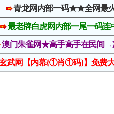
青龙网内部一码★★全网最
最老牌白虎网内部一尾一码连
澳门朱雀网★高手高手在民间→
玄武网【内幕{①肖①码}】免费