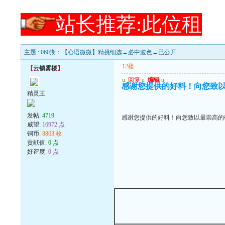
站长推荐:此位租
主题 : 060期：【心语微微】精挑细选→必中波色→已公开
12楼
【
云锁雾楼
】
u
回复
u
编辑
u
感谢您提供的好料！向您致
精灵王
发帖:
4719
感谢您提供的好料！向您致以最崇高的
威望:
16972 点
铜币:
8863 枚
贡献值:
0 点
好评度:
0 点