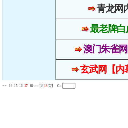
青龙网
最老牌白
澳门朱雀网
玄武网【内
<<
14
15
16
17
18
>>
[共
18
页] Go