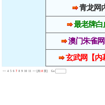
青龙网
最老牌白
澳门朱雀网
玄武网【内
<<
4
5
6
7
8
9
10
11
>>
[共
18
页] Go