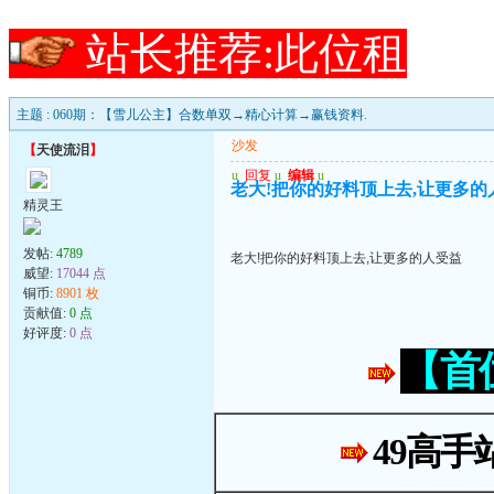
站长推荐:此位租
主题 : 060期：【雪儿公主】合数单双→精心计算→赢钱资料.
沙发
【
天使流泪
】
u
回复
u
编辑
u
老大!把你的好料顶上去,让更多的
精灵王
发帖:
4789
老大!把你的好料顶上去,让更多的人受益
威望:
17044 点
铜币:
8901 枚
贡献值:
0 点
好评度:
0 点
【首
49高