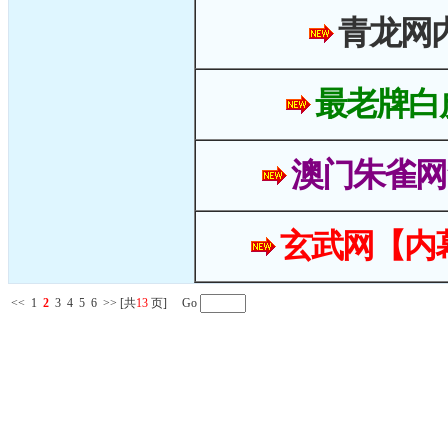
青龙网
最老牌白
澳门朱雀网
玄武网【内
<<
1
2
3
4
5
6
>>
[共
13
页] Go