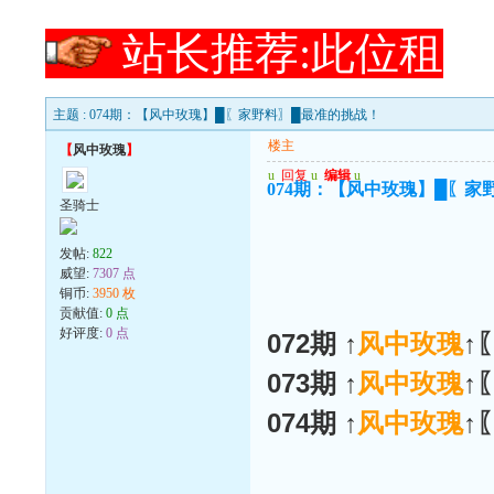
站长推荐:此位租
主题 : 074期：【风中玫瑰】█〖家野料〗█最准的挑战！
楼主
【
风中玫瑰
】
u
回复
u
编辑
u
074期：【风中玫瑰】█〖家
圣骑士
发帖:
822
威望:
7307 点
铜币:
3950 枚
贡献值:
0 点
好评度:
0 点
072期 ↑
风中玫瑰
↑
073期 ↑
风中玫瑰
↑
074期 ↑
风中玫瑰
↑