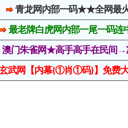
青龙网内部一码★★全网最
最老牌白虎网内部一尾一码连
澳门朱雀网★高手高手在民间→
玄武网【内幕{①肖①码}】免费