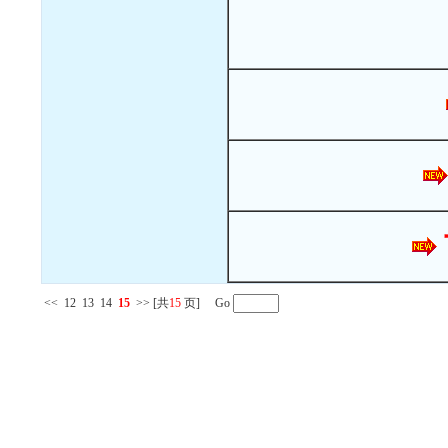
<<
12
13
14
15
>>
[共
15
页] Go