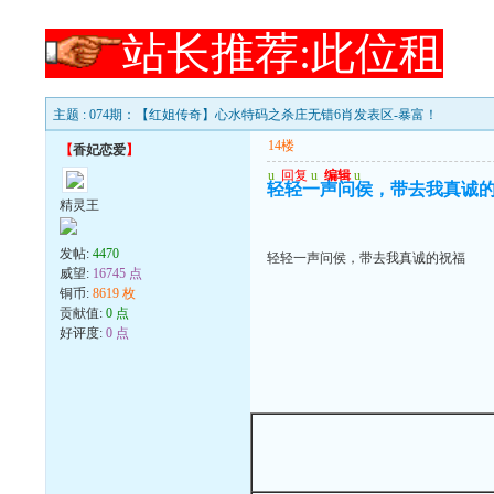
站长推荐:此位租
主题 : 074期：【红姐传奇】心水特码之杀庄无错6肖发表区-暴富！
14楼
【
香妃恋爱
】
u
回复
u
编辑
u
轻轻一声问侯，带去我真诚
精灵王
发帖:
4470
轻轻一声问侯，带去我真诚的祝福
威望:
16745 点
铜币:
8619 枚
贡献值:
0 点
好评度:
0 点