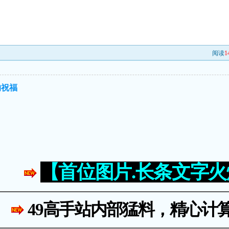
阅读
1
的祝福
【首位图片.长条文字
49高手站内部猛料，精心计