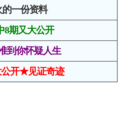
火的一份资料
中8期又大公开
准到你怀疑人生
大公开★见证奇迹