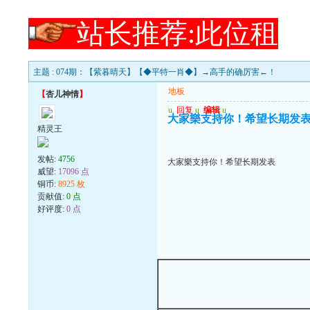
站长推荐:此位租
主题 : 074期：【紫暮晴天】【◆平特一肖◆】→高手的确厉害←！
地板
【
杏儿神情
】
u
回复
u
编辑
u
大家樂支持你！希望长期发
精灵王
发帖:
4756
大家樂支持你！希望长期发表
威望:
17096 点
铜币:
8925 枚
贡献值:
0 点
好评度:
0 点