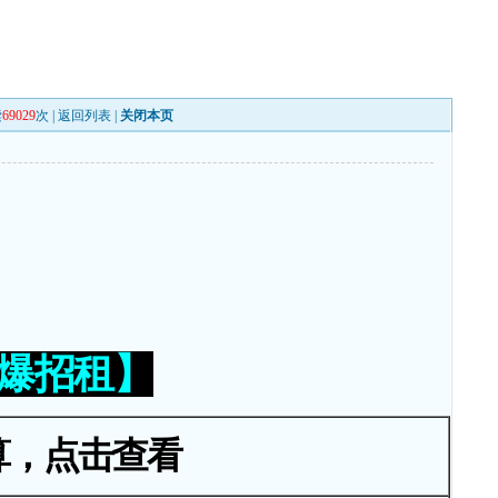
读
69029
次 |
返回列表
|
关闭本页
火爆招租】
算，点击查看