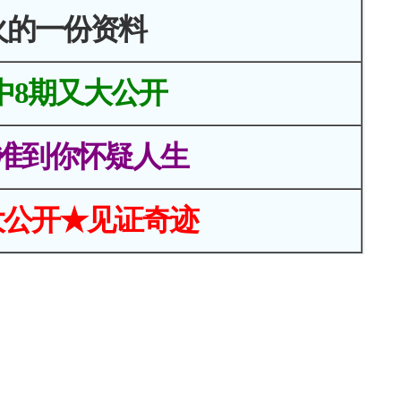
火的一份资料
中8期又大公开
准到你怀疑人生
大公开★见证奇迹