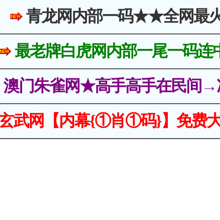
青龙网内部一码★★全网最
最老牌白虎网内部一尾一码连
澳门朱雀网★高手高手在民间→
玄武网【内幕{①肖①码}】免费