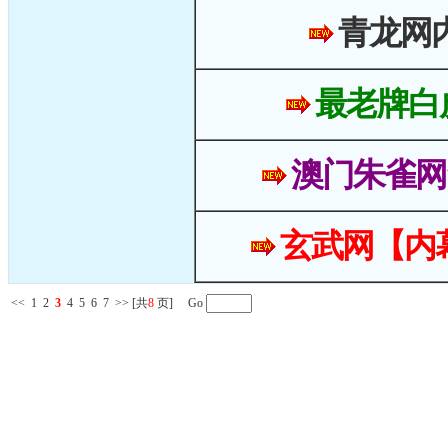
青龙网
最老牌白
澳门朱雀网
玄武网【内
<<
1
2
3
4
5
6
7
>>
[共
8
页] Go