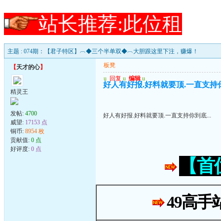
站长推荐:此位租
主题 : 074期：【君子特区】︹◆三个半单双◆︹大胆跟这里下注，赚爆！
板凳
【
天才的心
】
u
回复
u
编辑
u
好人有好报.好料就要顶.一直支持你到
精灵王
发帖:
4700
好人有好报.好料就要顶.一直支持你到底...
威望:
17153 点
铜币:
8954 枚
贡献值:
0 点
好评度:
0 点
【首
49高