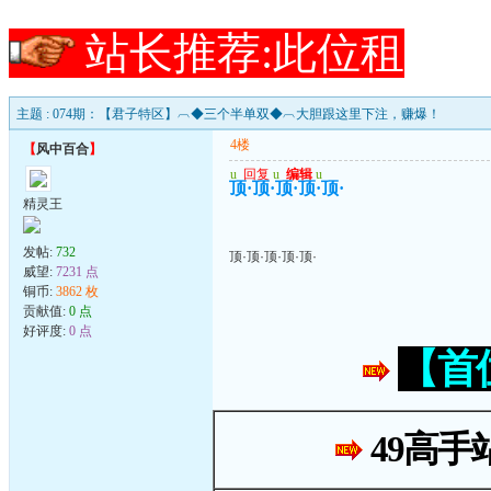
站长推荐:此位租
主题 : 074期：【君子特区】︹◆三个半单双◆︹大胆跟这里下注，赚爆！
4楼
【
风中百合
】
u
回复
u
编辑
u
顶·顶·顶·顶·顶·
精灵王
发帖:
732
顶·顶·顶·顶·顶·
威望:
7231 点
铜币:
3862 枚
贡献值:
0 点
好评度:
0 点
【首
49高