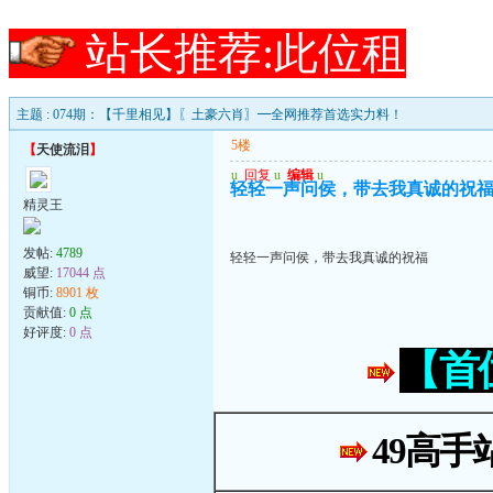
站长推荐:此位租
主题 : 074期：【千里相见】〖土豪六肖〗━全网推荐首选实力料！
5楼
【
天使流泪
】
u
回复
u
编辑
u
轻轻一声问侯，带去我真诚的祝
精灵王
发帖:
4789
轻轻一声问侯，带去我真诚的祝福
威望:
17044 点
铜币:
8901 枚
贡献值:
0 点
好评度:
0 点
【首
49高