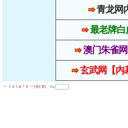
青龙网
最老牌白
澳门朱雀网
玄武网【内
<<
3
4
5
6
7
8
>>
[共
8
页] Go