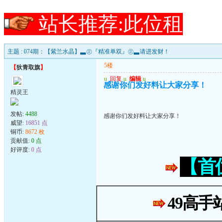
站长推荐:此位租
主题 : 074期：【紫兰水晶】▃㊣『精准单双』㊣▃请进发财！
5楼
【
狄青取旗
】
u
回复
u
编辑
u
感谢你们发好料让大家分享！
精灵王
发帖:
4488
感谢你们发好料让大家分享！
威望:
16851 点
铜币:
8672 枚
贡献值:
0 点
好评度:
0 点
【首
49高