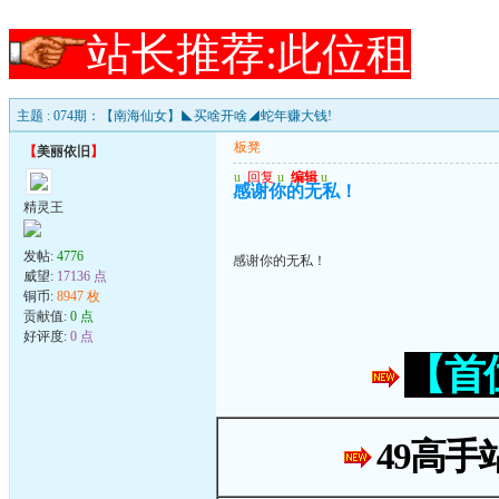
站长推荐:此位租
主题 : 074期：【南海仙女】◣买啥开啥◢蛇年赚大钱!
板凳
【
美丽依旧
】
u
回复
u
编辑
u
感谢你的无私！
精灵王
发帖:
4776
感谢你的无私！
威望:
17136 点
铜币:
8947 枚
贡献值:
0 点
好评度:
0 点
【首
49高