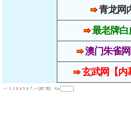
青龙网
最老牌白
澳门朱雀网
玄武网【内
<<
1
2
3
4
5
6
7
>>
[共
7
页] Go