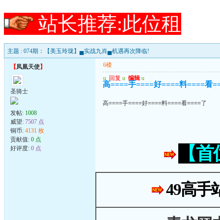
站长推荐:此位租
主题 : 074期：【美玉玲珑】▄实战九肖▄机遇再次降临!
6楼
【
凤凰天使
】
u
回复
u
编辑
u
高====手====好====料====看=
圣骑士
高====手====好====料====看====了
发帖:
1008
威望:
7507 点
铜币:
4131 枚
贡献值:
0 点
【首
好评度:
0 点
49高