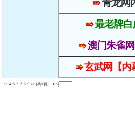
青龙网
最老牌白
澳门朱雀网
玄武网【内
<<
4
5
6
7
8
9
>>
[共
9
页] Go