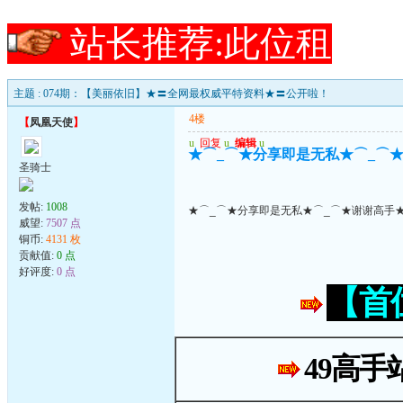
站长推荐:此位租
主题 : 074期：【美丽依旧】★〓全网最权威平特资料★〓公开啦！
4楼
【
凤凰天使
】
u
回复
u
编辑
u
★⌒_⌒★分享即是无私★⌒_⌒★
圣骑士
发帖:
1008
★⌒_⌒★分享即是无私★⌒_⌒★谢谢高手★
威望:
7507 点
铜币:
4131 枚
贡献值:
0 点
好评度:
0 点
【首
49高