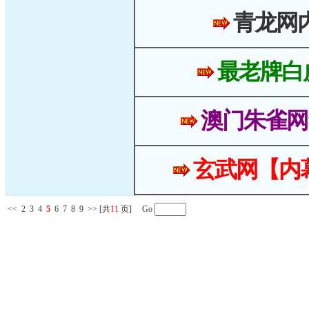
青龙网
最老牌白
澳门朱雀网
玄武网【内
<<
2
3
4
5
6
7
8
9
>>
[共
11
页] Go