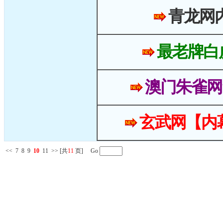
青龙网
最老牌白
澳门朱雀网
玄武网【内
<<
7
8
9
10
11
>>
[共
11
页] Go