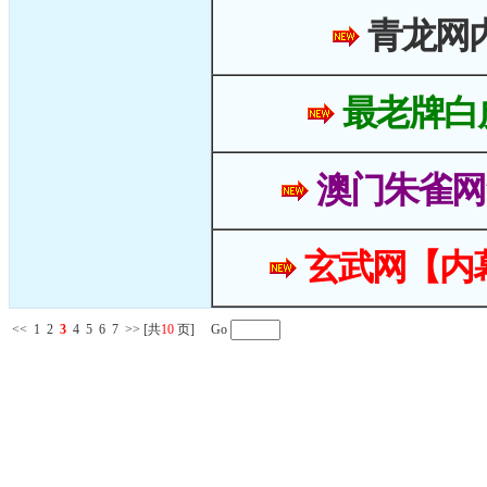
青龙网
最老牌白
澳门朱雀网
玄武网【内
<<
1
2
3
4
5
6
7
>>
[共
10
页] Go