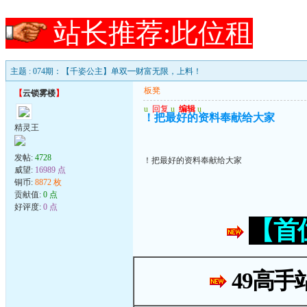
站长推荐:此位租
主题 : 074期：【千姿公主】单双━财富无限，上料！
板凳
【
云锁雾楼
】
u
回复
u
编辑
u
！把最好的资料奉献给大家
精灵王
发帖:
4728
！把最好的资料奉献给大家
威望:
16989 点
铜币:
8872 枚
贡献值:
0 点
好评度:
0 点
【首
49高