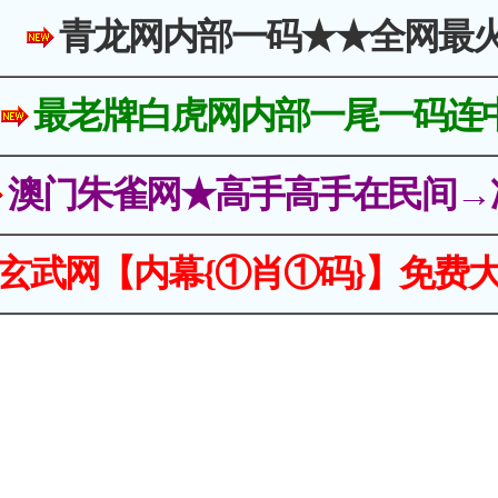
青龙网内部一码★★全网最
最老牌白虎网内部一尾一码连
澳门朱雀网★高手高手在民间→
玄武网【内幕{①肖①码}】免费