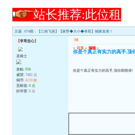
站长推荐:此位租
主题 : 074期：【江南飞燕】【家野◆大小◆单双】独家发表！
5楼
【
李哥忠心
】
u
回复
u
编辑
u
你是个真正有实力的高手,顶
圣骑士
发帖:
958
你是个真正有实力的高手,顶你期期准!
威望:
7482 点
铜币:
4119 枚
贡献值:
0 点
好评度:
0 点