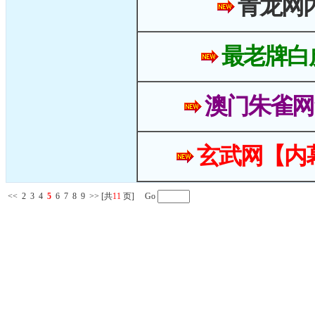
青龙网
最老牌白
澳门朱雀网
玄武网【内
<<
2
3
4
5
6
7
8
9
>>
[共
11
页] Go