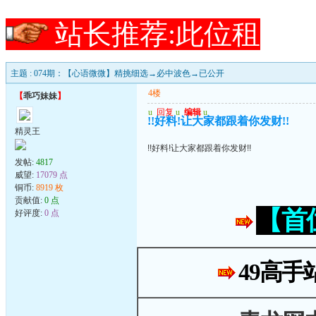
站长推荐:此位租
主题 : 074期：【心语微微】精挑细选→必中波色→已公开
4楼
【
乖巧妹妹
】
u
回复
u
编辑
u
!!好料!让大家都跟着你发财!!
精灵王
!!好料!让大家都跟着你发财!!
发帖:
4817
威望:
17079 点
铜币:
8919 枚
贡献值:
0 点
【首
好评度:
0 点
49高