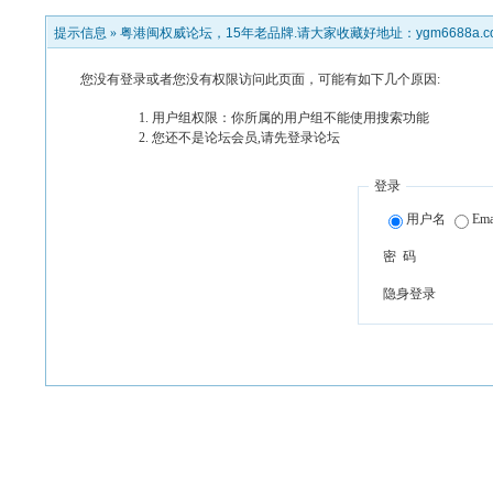
提示信息 »
粤港闽权威论坛，15年老品牌.请大家收藏好地址：ygm6688a.c
您没有登录或者您没有权限访问此页面，可能有如下几个原因:
用户组权限：你所属的用户组不能使用搜索功能
您还不是论坛会员,请先登录论坛
登录
用户名
Ema
密 码
隐身登录