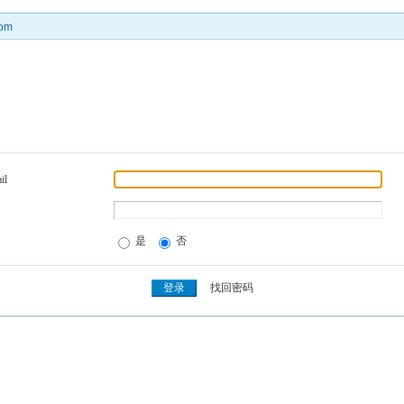
om
il
是
否
找回密码