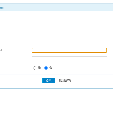
om
il
是
否
找回密码