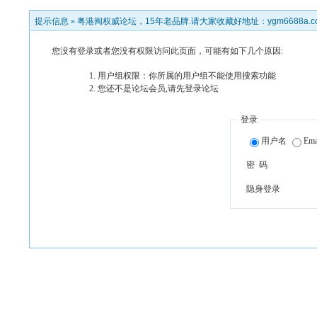
提示信息 »
粤港闽权威论坛，15年老品牌.请大家收藏好地址：ygm6688a.c
您没有登录或者您没有权限访问此页面，可能有如下几个原因:
用户组权限：你所属的用户组不能使用搜索功能
您还不是论坛会员,请先登录论坛
登录
用户名
Ema
密 码
隐身登录